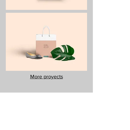
More proyects
Servicios
Branding
Naming
Guión