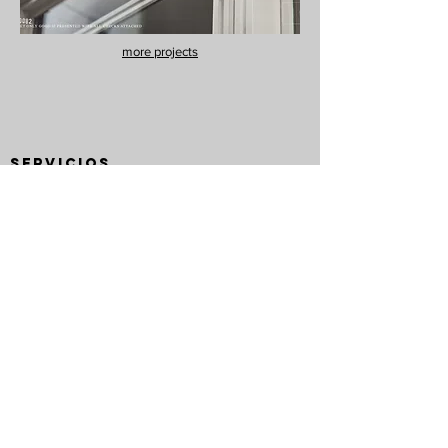
more projects
Servicios
Branding
Naming
Guión
Video
Fotografía
Campañas
Salvar el mundo
Contacto
Información y citas
somos@ourea.agency
@ourea.agency
@ourea.agency
www.ourea.agency